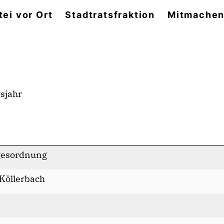
tei vor Ort
Stadtratsfraktion
Mitmache
gsjahr
agesordnung
-Köllerbach