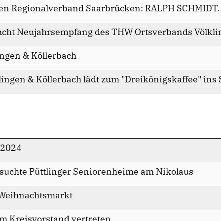
den Regionalverband Saarbrücken: RALPH SCHMIDT.
ucht Neujahrsempfang des THW Ortsverbands Völkli
ngen & Köllerbach
lingen & Köllerbach lädt zum "Dreikönigskaffee" ins
r 2024
esuchte Püttlinger Seniorenheime am Nikolaus
Weihnachtsmarkt
im Kreisvorstand vertreten