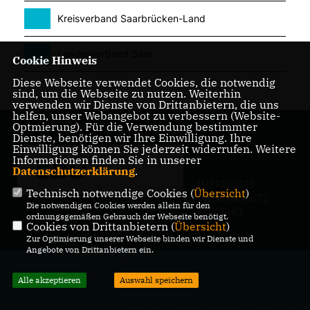
Kreisverband Saarbrücken-Land
Landesverband Saar
Cookie Hinweis
Diese Webseite verwendet Cookies, die notwendig
sind, um die Webseite zu nutzen. Weiterhin
verwenden wir Dienste von Drittanbietern, die uns
helfen, unser Webangebot zu verbessern (Website-
Optmierung). Für die Verwendung bestimmter
Dienste, benötigen wir Ihre Einwilligung. Ihre
Einwilligung können Sie jederzeit widerrufen. Weitere
Informationen finden Sie in unserer
Datenschutzerklärung
.
IMPRESSUM
Technisch notwendige Cookies (
Übersicht
)
DATENSCHUTZ
Die notwendigen Cookies werden allein für den
KONTAKT
ordnungsgemäßen Gebrauch der Webseite benötigt.
Cookies von Drittanbietern (
Übersicht
)
Zur Optimierung unserer Webseite binden wir Dienste und
Angebote von Drittanbietern ein.
@2026 CDU Stadtverband Püttlingen
Alle Rechte vorbehalten.
Alle akzeptieren
Auswahl speichern
REALISATION: SHARKNESS MEDIA GMBH & CO. KG