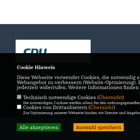
Cookie Hinweis
Diese Webseite verwendet Cookies, die notwendig si
Webangebot zu verbessern (Website-Optmierung). Fü
jederzeit widerrufen. Weitere Informationen finden
Technisch notwendige Cookies (
Übersicht
)
IMPRESSUM
DATENSCHUTZ
KONTAKT
Die notwendigen Cookies werden allein für den ordnungsgemäßen 
Cookies von Drittanbietern (
Übersicht
)
Zur Optimierung unserer Webseite binden wir Dienste und Angebot
Alle akzeptieren
Auswahl speichern
@2026 CDU Stadtverband 
Alle Rechte 