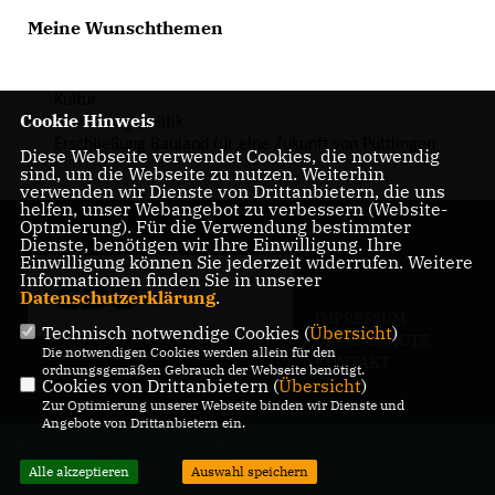
Meine Wunschthemen
Kultur
Cookie Hinweis
Ansiedlungspolitik
Erschließung Bauland für eine Zukunft von Püttlingen
Diese Webseite verwendet Cookies, die notwendig
sind, um die Webseite zu nutzen. Weiterhin
verwenden wir Dienste von Drittanbietern, die uns
helfen, unser Webangebot zu verbessern (Website-
Optmierung). Für die Verwendung bestimmter
Dienste, benötigen wir Ihre Einwilligung. Ihre
Einwilligung können Sie jederzeit widerrufen. Weitere
Informationen finden Sie in unserer
Datenschutzerklärung
.
IMPRESSUM
Technisch notwendige Cookies (
Übersicht
)
DATENSCHUTZ
Die notwendigen Cookies werden allein für den
KONTAKT
ordnungsgemäßen Gebrauch der Webseite benötigt.
Cookies von Drittanbietern (
Übersicht
)
Zur Optimierung unserer Webseite binden wir Dienste und
Angebote von Drittanbietern ein.
@2026 CDU Stadtverband Püttlingen
Alle Rechte vorbehalten.
Alle akzeptieren
Auswahl speichern